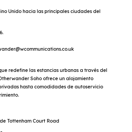
no Unido hacia las principales ciudades del
6.
erwander@wcommunications.co.uk
e redefine las estancias urbanas a través del
s, Otherwander Soho ofrece un alojamiento
s privadas hasta comodidades de autoservicio
rimiento.
n de Tottenham Court Road