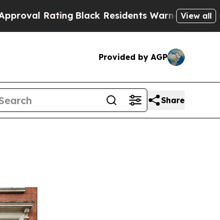
g
Black Residents Warned of Abusive Cops for Yea
View all
Provided by AGP
Share