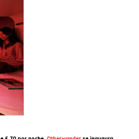
de £ 70 por noche,
Otherwander
se inaugura