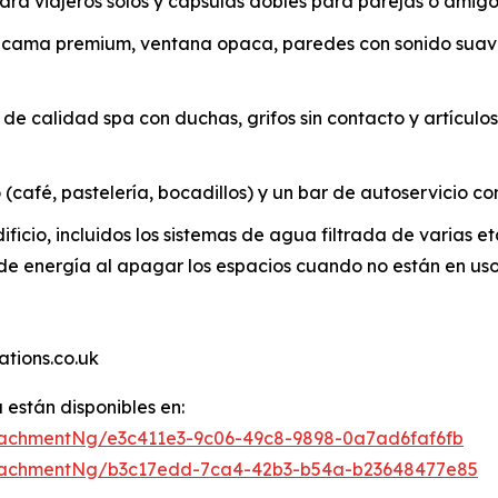
para viajeros solos y cápsulas dobles para parejas o amig
de cama premium, ventana opaca, paredes con sonido sua
de calidad spa con duchas, grifos sin contacto y artícul
(café, pastelería, bocadillos) y un bar de autoservicio co
ficio, incluidos los sistemas de agua filtrada de varias et
o de energía al apagar los espacios cuando no están en us
tions.co.uk
están disponibles en:
achmentNg/e3c411e3-9c06-49c8-9898-0a7ad6faf6fb
tachmentNg/b3c17edd-7ca4-42b3-b54a-b23648477e85