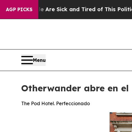
 Are Sick and Tired of This Politics of Hatred”
T
AGP PICKS
Menu
Otherwander abre en el 
The Pod Hotel. Perfeccionado